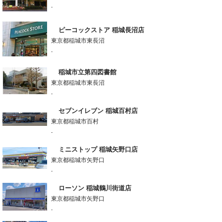
-
ピーコックストア 稲城長沼店
東京都稲城市東長沼
-
稲城市立第四図書館
東京都稲城市東長沼
-
セブンイレブン 稲城百村店
東京都稲城市百村
-
ミニストップ 稲城矢野口店
東京都稲城市矢野口
-
ローソン 稲城鶴川街道店
東京都稲城市矢野口
-