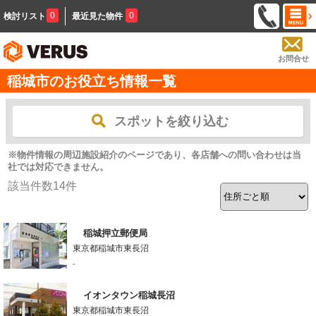
0
0
検討リスト
最近見た物件
お問合せ
稲城市のお役立ち情報一覧
スポットを絞り込む
※物件情報の周辺施設紹介のページであり、各店舗への問い合わせは当
社では対応できません。
該当件数
14
件
稲城押立郵便局
東京都稲城市東長沼
-
イオンタウン稲城長沼
東京都稲城市東長沼