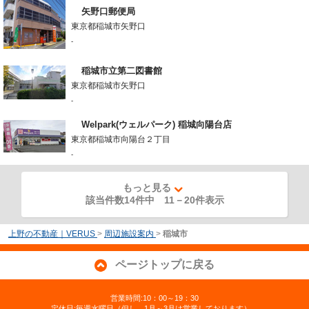
矢野口郵便局
東京都稲城市矢野口
-
稲城市立第二図書館
東京都稲城市矢野口
-
Welpark(ウェルパーク) 稲城向陽台店
東京都稲城市向陽台２丁目
-
もっと見る
該当件数14件中
11
－
20
件表示
上野の不動産｜VERUS
>
周辺施設案内
>
稲城市
ページトップに戻る
営業時間:10：00～19：30
定休日:毎週水曜日（但し、1月～3月は営業しております）