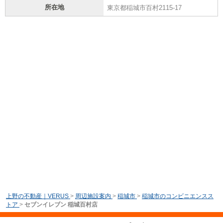
所在地
東京都稲城市百村2115-17
上野の不動産｜VERUS
>
周辺施設案内
>
稲城市
>
稲城市のコンビニエンスス
トア
>
セブンイレブン 稲城百村店