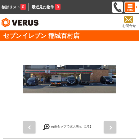
0
0
検討リスト
最近見た物件
お問合せ
セブンイレブン 稲城百村店
前
次
画像タップで拡大表示【
1
/1】