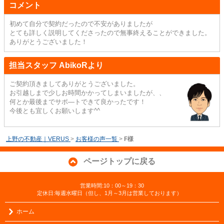
コメント
初めて自分で契約だったので不安がありましたが
とても詳しく説明してくださったので無事終えることができました。
ありがとうございました！
担当スタッフ AbikoRより
ご契約頂きましてありがとうございました。
お引越しまで少しお時間かかってしまいましたが、、
何とか最後までサポ―トできて良かったです！
今後とも宜しくお願いします^^
上野の不動産｜VERUS
>
お客様の声一覧
>
F様
ページトップに戻る
営業時間:10：00～19：30
定休日:毎週水曜日（但し、1月～3月は営業しております）
ホーム