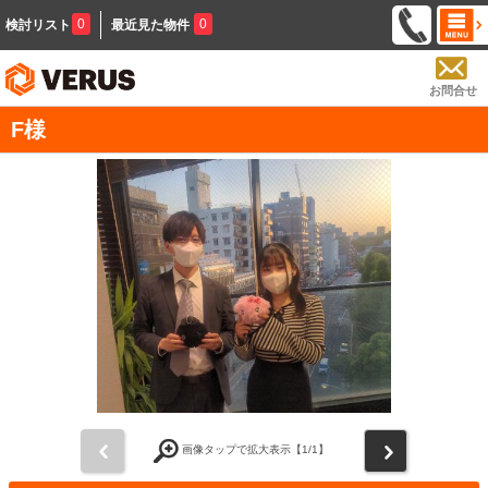
0
0
検討リスト
最近見た物件
お問合せ
F様
前
次
画像タップで拡大表示【
1
/1】