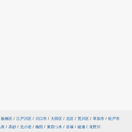
板橋区
/
江戸川区
/
川口市
/
大田区
/
北区
/
荒川区
/
草加市
/
松戸市
亀有
/
高砂
/
北小岩
/
梅田
/
東四つ木
/
谷塚
/
綾瀬
/
滝野川