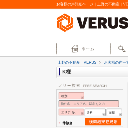
お客様の声詳細ページ｜上野の不動産｜VE
上野の不動産｜VERUS
>
お客様の声一
K様
種別
エリア| 駅
賃料
面積
-
件該当