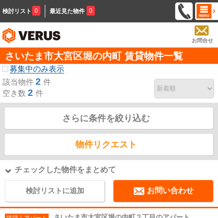
0
0
検討リスト
最近見た物件
お問合せ
さいたま市大宮区堀の内町 賃貸物件一覧
募集中のみ表示
2
該当物件
件
2
空き数
件
さらに条件を絞り込む
物件リクエスト
チェックした物件をまとめて
検討リストに追加
お問い合わせ
さいたま市大宮区堀の内町２丁目のアパート
賃貸｜アパート