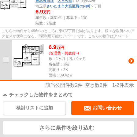
東武野田線
「
大宮公園
」駅 徒歩22分
埼玉県
さいたま市大宮区
堀の内町
２丁目
6.9
万円
築年数：築31年 ｜募集中：
1室
階数：2階建
こちらの物件から496mのところに東町2丁目公園があります。様々な場所へのア
クセスが便利になる、2駅利用可能なアパートです。こちらの物件はアパートで
す。数多くの物件を取り揃えて...
6.9
万
円
(管理費・共益費 -)
敷：1ヶ月｜礼：0ヶ月
所在階：2階
間取り：2K
面積：39.42㎡
該当公開件数
2
件 空き数
2
件
1-2
件表示
チェックした物件をまとめて
検討リストに追加
お問い合わせ
さらに条件を絞り込む