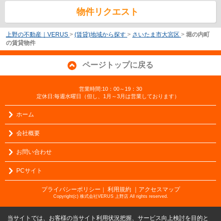
物件リクエスト
上野の不動産｜VERUS
>
(賃貸)地域から探す
>
さいたま市大宮区
>
堀の内町
の賃貸物件
ページトップに戻る
営業時間:10：00～19：30
定休日:毎週水曜日（但し、1月～3月は営業しております）
ホーム
会社概要
お問い合わせ
PCサイト
プライバシーポリシー
利用規約
｜アクセスマップ
｜
Copyright(c) 株式会社VERUS 上野店 All rights reserved.
当サイトでは、お客様の当サイト利用状況把握、サービス向上検討を目的と