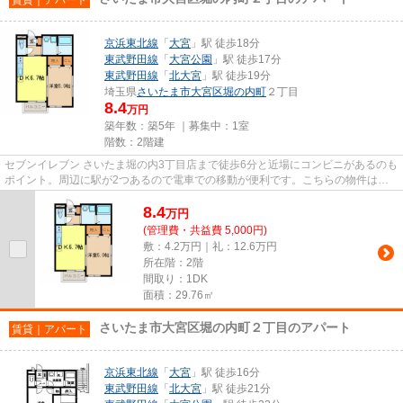
京浜東北線
「
大宮
」駅 徒歩18分
東武野田線
「
大宮公園
」駅 徒歩17分
東武野田線
「
北大宮
」駅 徒歩19分
埼玉県
さいたま市大宮区
堀の内町
２丁目
8.4
万円
築年数：築5年 ｜募集中：
1室
階数：2階建
セブンイレブン さいたま堀の内3丁目店まで徒歩6分と近場にコンビニがあるのも
ポイント。周辺に駅が2つあるので電車での移動が便利です。こちらの物件はア
パートです。最上階の物件で...
8.4
万
円
(管理費・共益費 5,000円)
敷：4.2万円｜礼：12.6万円
所在階：2階
間取り：1DK
面積：29.76㎡
さいたま市大宮区堀の内町２丁目のアパート
賃貸｜アパート
京浜東北線
「
大宮
」駅 徒歩16分
東武野田線
「
北大宮
」駅 徒歩21分