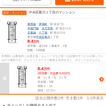
中央区新川１丁目のマンション
賃貸｜マンション
東西線
「
茅場町
」駅 徒歩7分
半蔵門線
「
水天宮前
」駅 徒歩11分
京葉線
「
八丁堀
」駅 徒歩12分
東京都
中央区
新川
１丁目
8.4
万円
築年数：築24年 ｜募集中：
1室
階数：10階建
共用部には敷地内ごみ置き場・エレベータなど様々な設備やサービスが揃ってい
るので便利です。クレジットカードで家賃を決済すると、ポイントがどんどん貯
まりますよ。魅力的な駅近の...
8.4
万
円
(管理費・共益費 9,000円)
敷：1ヶ月｜礼：2ヶ月
所在階：5階
間取り：1K
面積：22.33㎡
該当公開件数
1
件 空き数
1
件
1-1
件表示
チェックした物件をまとめて