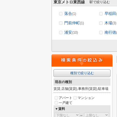
東京メトロ東西線
駅で絞り込む
落合
早稲田
(1)
門前仲町
木場
(1)
(3)
浦安
南行徳
(10)
種別で絞り込む
現在の種別
賃貸,店舗(賃貸),事務所(賃貸),駐車場
アパート
マンション
一戸建て
▼賃料
～