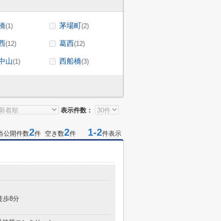
橋
茅場町
(1)
(2)
西
葛西
(12)
(12)
中山
西船橋
(1)
(3)
表示件数：
2
2
1-2
当公開件数
件 空き数
件
件表示
徒歩8分