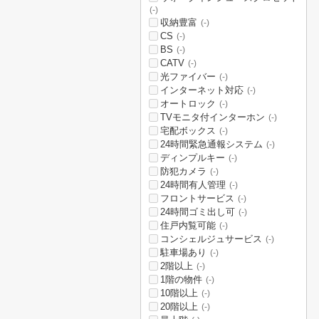
(-)
収納豊富
(-)
CS
(-)
BS
(-)
CATV
(-)
光ファイバー
(-)
インターネット対応
(-)
オートロック
(-)
TVモニタ付インターホン
(-)
宅配ボックス
(-)
24時間緊急通報システム
(-)
ディンプルキー
(-)
防犯カメラ
(-)
24時間有人管理
(-)
フロントサービス
(-)
24時間ゴミ出し可
(-)
住戸内覧可能
(-)
コンシェルジュサービス
(-)
駐車場あり
(-)
2階以上
(-)
1階の物件
(-)
10階以上
(-)
20階以上
(-)