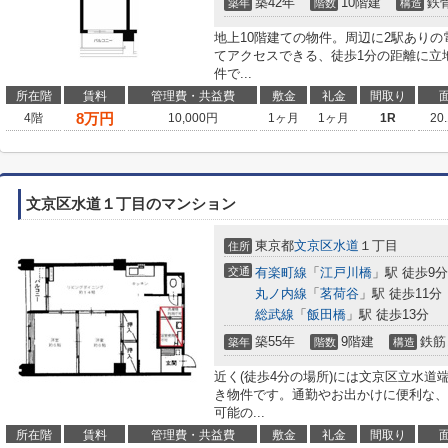
築42年
10階建
鉄
築年
階数
構造
地上10階建ての物件。周辺に2駅あり
てアクセスできる、徒歩1分の距離に立
件で...
所在階
賃料
管理費・共益費
敷金
礼金
間取り
8
万円
4階
10,000円
1ヶ月
1ヶ月
1R
20
文京区水道１丁目のマンション
東京都
文京区
水道
１丁目
住所
交通
有楽町線
「
江戸川橋
」駅 徒歩9分
丸ノ内線
「
茗荷谷
」駅 徒歩11分
総武線
「
飯田橋
」駅 徒歩13分
築55年
9階建
鉄筋
築年
階数
構造
近く(徒歩4分の場所)には文京区立水
き物件です。通勤やお出かけに便利な、
可能の...
所在階
賃料
管理費・共益費
敷金
礼金
間取り