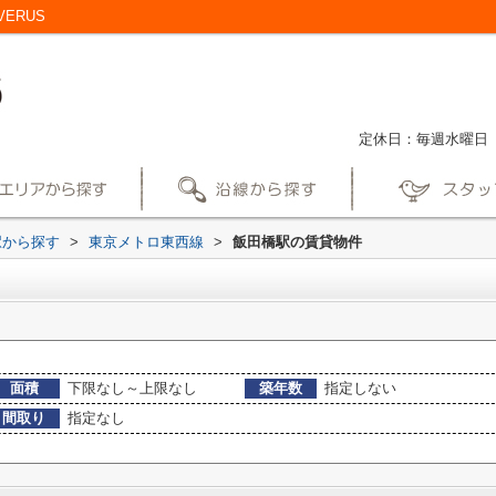
ERUS
定休日：毎週水曜日
駅から探す
>
東京メトロ東西線
>
飯田橋駅の賃貸物件
面積
下限なし～上限なし
築年数
指定しない
間取り
指定なし