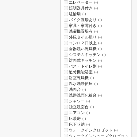
エレベーター
(-)
照明器具付き
(-)
駐輪場
(-)
バイク置場あり
(-)
家具・家電付き
(-)
洗濯機置場有
(-)
外観タイル張り
(-)
コンロ２口以上
(-)
食器洗い乾燥機
(-)
システムキッチン
(-)
対面式キッチン
(-)
バス・トイレ別
(-)
追焚機能浴室
(-)
浴室乾燥機
(-)
温水洗浄便座
(-)
洗面台
(-)
洗髪洗面化粧台
(-)
シャワー
(-)
独立洗面台
(-)
エアコン
(-)
床暖房
(-)
床下収納
(-)
ウォークインクロゼット
(-)
ウォークインシューズクロゼット