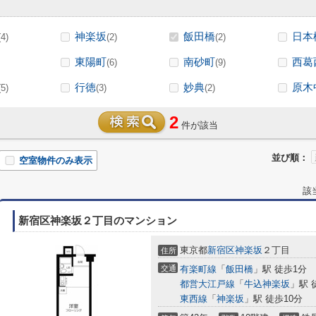
神楽坂
飯田橋
日本
(4)
(2)
(2)
東陽町
南砂町
西葛
(6)
(9)
行徳
妙典
原木
(5)
(3)
(2)
2
件が該当
並び順：
空室物件のみ表示
該
新宿区神楽坂２丁目のマンション
東京都
新宿区
神楽坂
２丁目
住所
交通
有楽町線
「
飯田橋
」駅 徒歩1分
都営大江戸線
「
牛込神楽坂
」駅 
東西線
「
神楽坂
」駅 徒歩10分