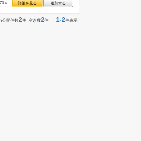
.73㎡
詳細を見る
追加する
2
2
1-2
当公開件数
件 空き数
件
件表示