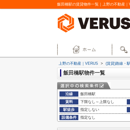
飯田橋駅の賃貸物件一覧｜上野の不動産｜V
上野の不動産｜VERUS
>
(賃貸)路線・
飯田橋駅物件一覧
沿線
飯田橋駅
賃料
下限なし～上限なし
駅徒歩
指定しない
設備条件
指定なし