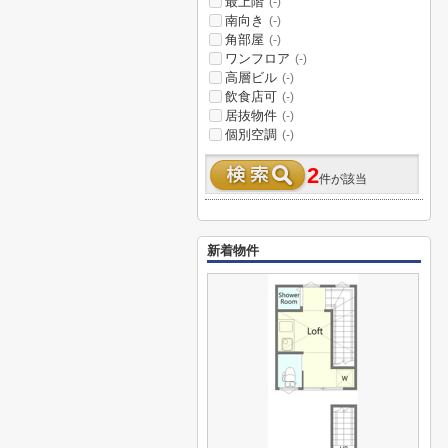
最上階
(-)
南向き
(-)
角部屋
(-)
ワンフロア
(-)
高層ビル
(-)
飲食店可
(-)
居抜物件
(-)
個別空調
(-)
2
件が該当
新着物件