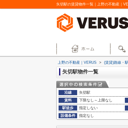
矢切駅の賃貸物件一覧｜上野の不動産｜VE
上野の不動産｜VERUS
>
(賃貸)路線・
矢切駅物件一覧
沿線
矢切駅
賃料
下限なし～上限なし
駅徒歩
指定しない
設備条件
指定なし