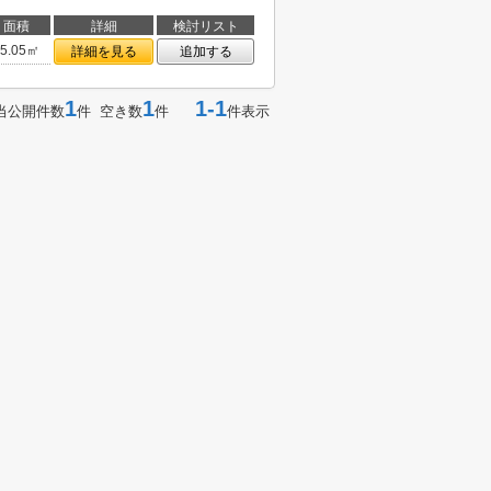
面積
詳細
検討リスト
25.05㎡
詳細を見る
追加する
1
1
1-1
当公開件数
件 空き数
件
件表示