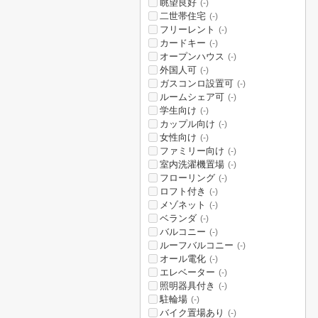
眺望良好
(-)
二世帯住宅
(-)
フリーレント
(-)
カードキー
(-)
オープンハウス
(-)
外国人可
(-)
ガスコンロ設置可
(-)
ルームシェア可
(-)
学生向け
(-)
カップル向け
(-)
女性向け
(-)
ファミリー向け
(-)
室内洗濯機置場
(-)
フローリング
(-)
ロフト付き
(-)
メゾネット
(-)
ベランダ
(-)
バルコニー
(-)
ルーフバルコニー
(-)
オール電化
(-)
エレベーター
(-)
照明器具付き
(-)
駐輪場
(-)
バイク置場あり
(-)