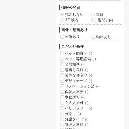
情報公開日
指定しない
本日
3日以内
1週間以内
画像・動画あり
画像あり
動画あり
こだわり条件
ペット飼育可
(-)
ペット専用設備
(-)
楽器相談
(-)
陽当り良好
(-)
閑静な住宅地
(-)
デザイナーズ
(-)
リノベーション済
(-)
保証人不要
(-)
事務所可
(-)
２人入居可
(-)
バリアフリー
(-)
分割可
(-)
分譲タイプ
(-)
管理人常駐
(-)