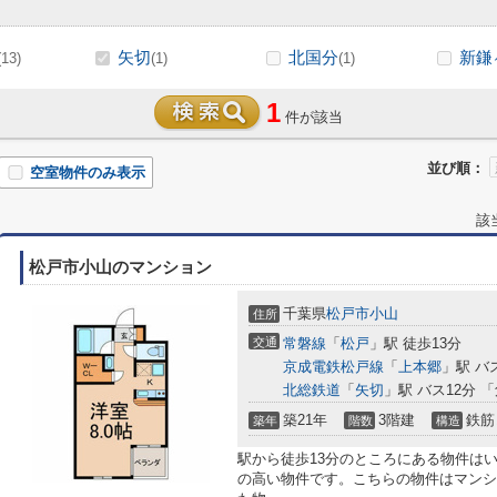
矢切
北国分
新鎌
(13)
(1)
(1)
1
件が該当
並び順：
空室物件のみ表示
該
松戸市小山のマンション
千葉県
松戸市
小山
住所
交通
常磐線
「
松戸
」駅 徒歩13分
京成電鉄松戸線
「
上本郷
」駅 バ
北総鉄道
「
矢切
」駅 バス12分 
築21年
3階建
鉄筋
築年
階数
構造
駅から徒歩13分のところにある物件は
の高い物件です。こちらの物件はマンシ