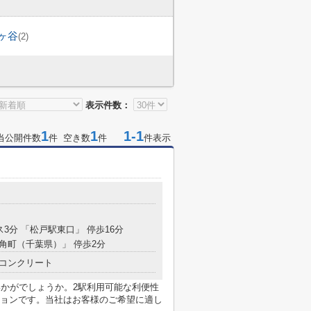
ヶ谷
(2)
表示件数：
1
1
1-1
当公開件数
件 空き数
件
件表示
ス3分 「松戸駅東口」 停歩16分
「角町（千葉県）」 停歩2分
コンクリート
いかがでしょうか。2駅利用可能な利便性
ョンです。当社はお客様のご希望に適し