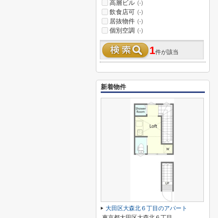
高層ビル
(-)
飲食店可
(-)
居抜物件
(-)
個別空調
(-)
1
件が該当
新着物件
大田区大森北６丁目のアパート
東京都大田区大森北６丁目