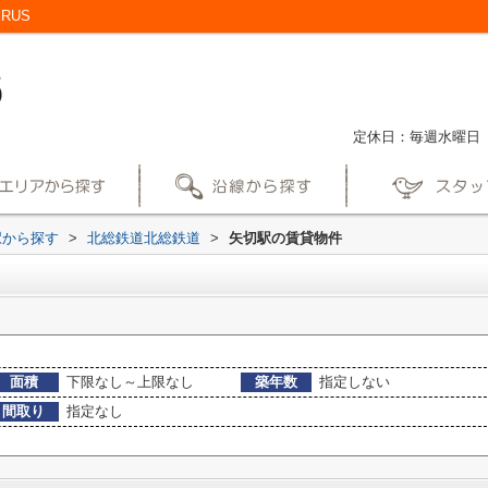
RUS
定休日：毎週水曜日
駅から探す
>
北総鉄道北総鉄道
>
矢切駅の賃貸物件
面積
下限なし～上限なし
築年数
指定しない
間取り
指定なし