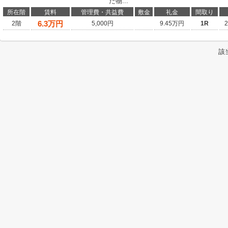
た物...
所在階
賃料
管理費・共益費
敷金
礼金
間取り
6.3
万円
2階
5,000円
9.45万円
1R
該