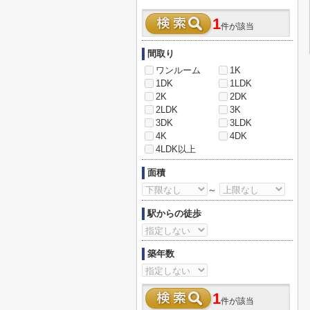
1
件が該当
間取り
ワンルーム
1K
1DK
1LDK
2K
2DK
2LDK
3K
3DK
3LDK
4K
4DK
4LDK以上
面積
～
駅からの徒歩
築年数
1
件が該当