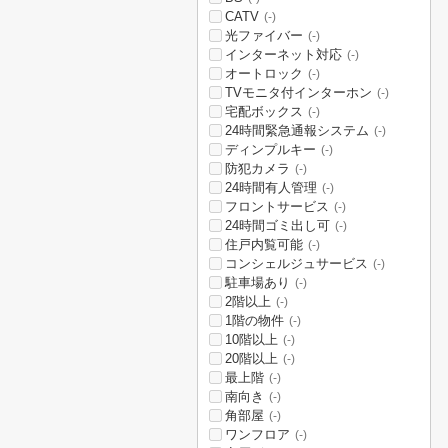
CATV
(-)
光ファイバー
(-)
インターネット対応
(-)
オートロック
(-)
TVモニタ付インターホン
(-)
宅配ボックス
(-)
24時間緊急通報システム
(-)
ディンプルキー
(-)
防犯カメラ
(-)
24時間有人管理
(-)
フロントサービス
(-)
24時間ゴミ出し可
(-)
住戸内覧可能
(-)
コンシェルジュサービス
(-)
駐車場あり
(-)
2階以上
(-)
1階の物件
(-)
10階以上
(-)
20階以上
(-)
最上階
(-)
南向き
(-)
角部屋
(-)
ワンフロア
(-)