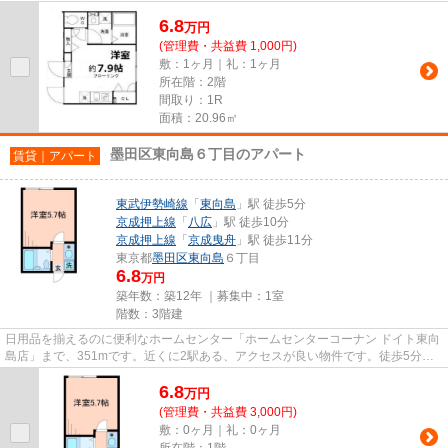
け早めに不動産情報を集めたい...
6.8
万
円
(管理費・共益費 1,000円)
敷：1ヶ月｜礼：1ヶ月
所在階：2階
間取り：1R
面積：20.96㎡
墨田区東向島６丁目のアパート
賃貸｜アパート
東武伊勢崎線
「
東向島
」駅 徒歩5分
京成押上線
「
八広
」駅 徒歩10分
京成押上線
「
京成曳舟
」駅 徒歩11分
東京都
墨田区
東向島
６丁目
6.8
万円
築年数：築12年 ｜募集中：
1室
階数：3階建
日用品を揃えるのに便利なホームセンター「ホームセンターコーナン ドイト東向
島店」まで、351mです。近くに2駅ある、アクセスが良い物件です。徒歩5分で
駅にアクセス可能な、魅力的な...
6.8
万
円
(管理費・共益費 3,000円)
敷：0ヶ月｜礼：0ヶ月
所在階：1階