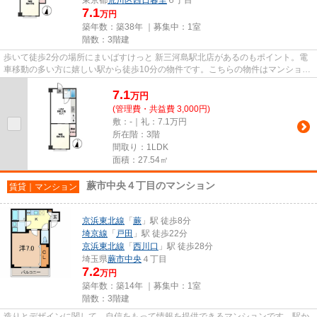
7.1
万円
築年数：築38年 ｜募集中：
1室
階数：3階建
歩いて徒歩2分の場所にまいばすけっと 新三河島駅北店があるのもポイント。電
車移動の多い方に嬉しい駅から徒歩10分の物件です。こちらの物件はマンション
です。2駅利用ができるので電...
7.1
万
円
(管理費・共益費 3,000円)
敷：-｜礼：7.1万円
所在階：3階
間取り：1LDK
面積：27.54㎡
蕨市中央４丁目のマンション
賃貸｜マンション
京浜東北線
「
蕨
」駅 徒歩8分
埼京線
「
戸田
」駅 徒歩22分
京浜東北線
「
西川口
」駅 徒歩28分
埼玉県
蕨市
中央
４丁目
7.2
万円
築年数：築14年 ｜募集中：
1室
階数：3階建
造りとデザインに関して、自信をもって情報を提供できるマンションです。駅か