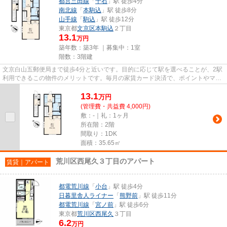
都営三田線
「
千石
」駅 徒歩4分
南北線
「
本駒込
」駅 徒歩8分
山手線
「
駒込
」駅 徒歩12分
東京都
文京区
本駒込
２丁目
13.1
万円
築年数：築3年 ｜募集中：
1室
階数：3階建
文京白山五郵便局まで徒歩4分と近いです。目的に応じて駅を選べることが、2駅
利用できるこの物件のメリットです。毎月の家賃カード決済で、ポイントやマイ
ルがどんどん貯まります。令...
13.1
万
円
(管理費・共益費 4,000円)
敷：-｜礼：1ヶ月
所在階：2階
間取り：1DK
面積：35.65㎡
荒川区西尾久３丁目のアパート
賃貸｜アパート
都電荒川線
「
小台
」駅 徒歩4分
日暮里舎人ライナー
「
熊野前
」駅 徒歩11分
都電荒川線
「
宮ノ前
」駅 徒歩6分
東京都
荒川区
西尾久
３丁目
6.2
万円