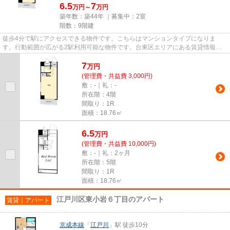
6.5
7
万円～
万円
築年数：築44年 ｜募集中：
2室
階数：9階建
徒歩4分で駅にアクセスできる物件です。こちらはマンションタイプになりま
す。行動範囲が広がる2駅利用可能な物件です。台東区エリアにある賃貸情報の
ことなら、地域に密着した当社へ...
7
万
円
(管理費・共益費 3,000円)
敷：-｜礼：-
所在階：4階
間取り：1R
面積：18.76㎡
6.5
万
円
(管理費・共益費 10,000円)
敷：-｜礼：2ヶ月
所在階：5階
間取り：1R
面積：18.76㎡
江戸川区東小岩６丁目のアパート
賃貸｜アパート
京成本線
「
江戸川
」駅 徒歩10分