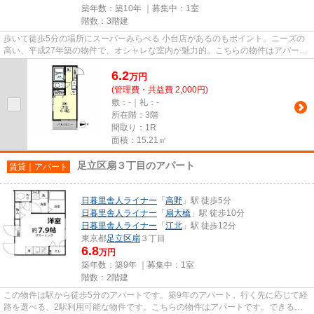
築年数：築10年 ｜募集中：
1室
階数：3階建
歩いて徒歩5分の場所にスーパーみらべる 小台店があるのもポイント。ニーズの
高い、平成27年築の物件で、オシャレな室内が魅力的。こちらの物件はアパート
です。2駅利用可能なアパート...
6.2
万
円
(管理費・共益費 2,000円)
敷：-｜礼：-
所在階：3階
間取り：1R
面積：15.21㎡
足立区扇３丁目のアパート
賃貸｜アパート
日暮里舎人ライナー
「
高野
」駅 徒歩5分
日暮里舎人ライナー
「
扇大橋
」駅 徒歩10分
日暮里舎人ライナー
「
江北
」駅 徒歩12分
東京都
足立区
扇
３丁目
6.8
万円
築年数：築9年 ｜募集中：
1室
階数：2階建
この物件は駅から徒歩5分のアパートです。築9年のアパート。行く先に応じて経
路を選べる、2駅利用可能な物件です。こちらの物件はアパートです。できるだ