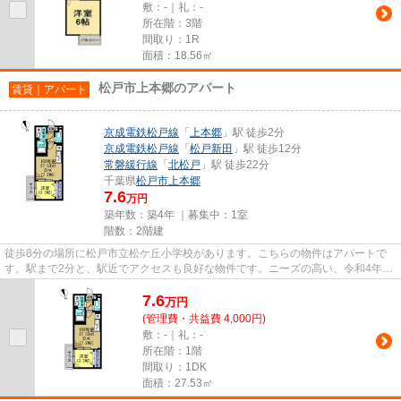
敷：-｜礼：-
所在階：3階
間取り：1R
面積：18.56㎡
松戸市上本郷のアパート
賃貸｜アパート
京成電鉄松戸線
「
上本郷
」駅 徒歩2分
京成電鉄松戸線
「
松戸新田
」駅 徒歩12分
常磐緩行線
「
北松戸
」駅 徒歩22分
千葉県
松戸市
上本郷
7.6
万円
築年数：築4年 ｜募集中：
1室
階数：2階建
徒歩8分の場所に松戸市立松ケ丘小学校があります。こちらの物件はアパートで
す。駅まで2分と、駅近でアクセスも良好な物件です。ニーズの高い、令和4年築
の物件で、オシャレな室内が魅...
7.6
万
円
(管理費・共益費 4,000円)
敷：-｜礼：-
所在階：1階
間取り：1DK
面積：27.53㎡