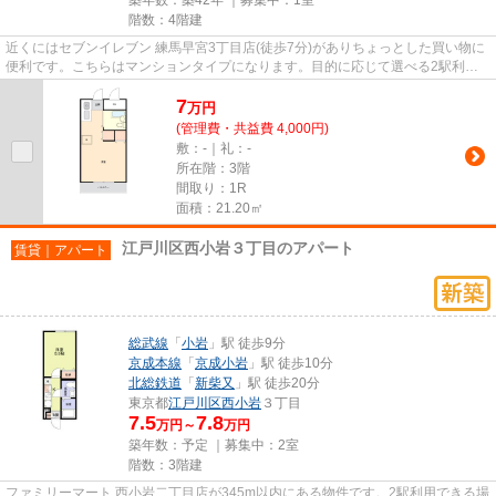
階数：4階建
近くにはセブンイレブン 練馬早宮3丁目店(徒歩7分)がありちょっとした買い物に
便利です。こちらはマンションタイプになります。目的に応じて選べる2駅利用
可能な物件です。駅徒歩9分に...
7
万
円
(管理費・共益費 4,000円)
敷：-｜礼：-
所在階：3階
間取り：1R
面積：21.20㎡
江戸川区西小岩３丁目のアパート
賃貸｜アパート
総武線
「
小岩
」駅 徒歩9分
京成本線
「
京成小岩
」駅 徒歩10分
北総鉄道
「
新柴又
」駅 徒歩20分
東京都
江戸川区
西小岩
３丁目
7.5
7.8
万円～
万円
築年数：予定 ｜募集中：
2室
階数：3階建
ファミリーマート 西小岩二丁目店が345m以内にある物件です。2駅利用できる場