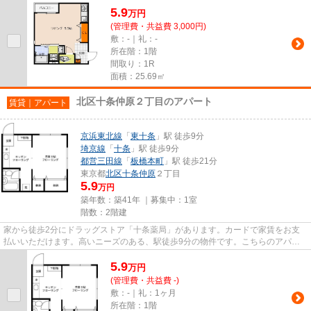
5.9
万
円
(管理費・共益費 3,000円)
敷：-｜礼：-
所在階：1階
間取り：1R
面積：25.69㎡
北区十条仲原２丁目のアパート
賃貸｜アパート
京浜東北線
「
東十条
」駅 徒歩9分
埼京線
「
十条
」駅 徒歩9分
都営三田線
「
板橋本町
」駅 徒歩21分
東京都
北区
十条仲原
２丁目
5.9
万円
築年数：築41年 ｜募集中：
1室
階数：2階建
家から徒歩2分にドラッグストア「十条薬局」があります。カードで家賃をお支
払いいただけます。高いニーズのある、駅徒歩9分の物件です。こちらのアパー
トからは2駅が近くにあり、移動...
5.9
万
円
(管理費・共益費 -)
敷：-｜礼：1ヶ月
所在階：1階