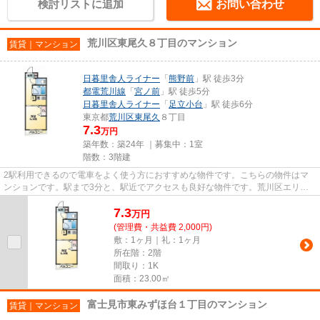
検討リストに追加
お問い合わせ
荒川区東尾久８丁目のマンション
賃貸｜マンション
日暮里舎人ライナー
「
熊野前
」駅 徒歩3分
都電荒川線
「
宮ノ前
」駅 徒歩5分
日暮里舎人ライナー
「
足立小台
」駅 徒歩6分
東京都
荒川区
東尾久
８丁目
7.3
万円
築年数：築24年 ｜募集中：
1室
階数：3階建
2駅利用できるので電車をよく使う方におすすめな物件です。こちらの物件はマ
ンションです。駅まで3分と、駅近でアクセスも良好な物件です。荒川区エリア
にある賃貸情報のことなら、地...
7.3
万
円
(管理費・共益費 2,000円)
敷：1ヶ月｜礼：1ヶ月
所在階：2階
間取り：1K
面積：23.00㎡
富士見市東みずほ台１丁目のマンション
賃貸｜マンション