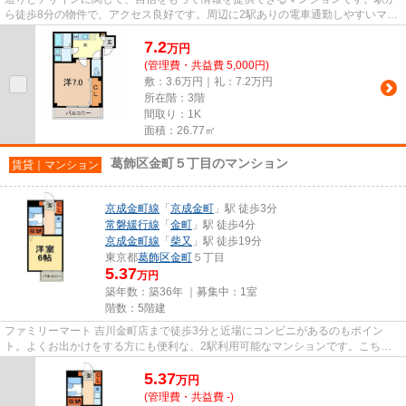
ら徒歩8分の物件で、アクセス良好です。周辺に2駅ありの電車通勤しやすいマン
ションです。物件をお探しな...
7.2
万
円
(管理費・共益費 5,000円)
敷：3.6万円｜礼：7.2万円
所在階：3階
間取り：1K
面積：26.77㎡
葛飾区金町５丁目のマンション
賃貸｜マンション
京成金町線
「
京成金町
」駅 徒歩3分
常磐緩行線
「
金町
」駅 徒歩4分
京成金町線
「
柴又
」駅 徒歩19分
東京都
葛飾区
金町
５丁目
5.37
万円
築年数：築36年 ｜募集中：
1室
階数：5階建
ファミリーマート 吉川金町店まで徒歩3分と近場にコンビニがあるのもポイン
ト。よくお出かけをする方にも便利な、2駅利用可能なマンションです。こちら
の物件はマンションです。周辺に...
5.37
万
円
(管理費・共益費 -)