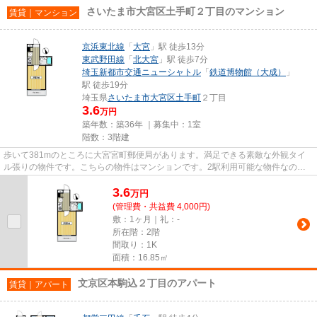
さいたま市大宮区土手町２丁目のマンション
賃貸｜マンション
京浜東北線
「
大宮
」駅 徒歩13分
東武野田線
「
北大宮
」駅 徒歩7分
埼玉新都市交通ニューシャトル
「
鉄道博物館（大成）
」
駅 徒歩19分
埼玉県
さいたま市大宮区
土手町
２丁目
3.6
万円
築年数：築36年 ｜募集中：
1室
階数：3階建
歩いて381mのところに大宮宮町郵便局があります。満足できる素敵な外観タイ
ル張りの物件です。こちらの物件はマンションです。2駅利用可能な物件なの
で、交通経路を選ぶことができます...
3.6
万
円
(管理費・共益費 4,000円)
敷：1ヶ月｜礼：-
所在階：2階
間取り：1K
面積：16.85㎡
文京区本駒込２丁目のアパート
賃貸｜アパート