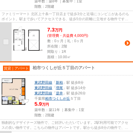
築年数：築8年 ｜募集中：
1室
階数：2階建
ファミリーマート 北区上十条一丁目店まで徒歩3分と近場にコンビニがあるのも
ポイント。駅まで歩いてアクセスできる、徒歩5分の距離に立地する物件です。
平成29年築の物件です。最上階...
7.3
万
円
(管理費・共益費 4,000円)
敷：0ヶ月｜礼：0ヶ月
所在階：2階
間取り：1R
面積：10.00㎡
柏市つくしが丘５丁目のアパート
賃貸｜アパート
東武野田線
「
新柏
」駅 徒歩8分
東武野田線
「
増尾
」駅 徒歩14分
東武野田線
「
逆井
」駅 徒歩26分
千葉県
柏市
つくしが丘
５丁目
5.9
万円
築年数：築11年 ｜募集中：
1室
階数：2階建
独創的なデザイナーズ物件で、ご好評いただいています。2駅利用可能でアクセ
スの良い物件です。こちらの物件はアパートです。駅から徒歩8分の物件で、電
車での通勤にも便利な立地です...