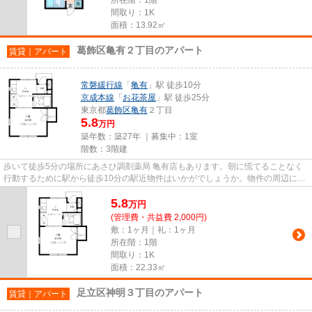
間取り：1K
面積：13.92㎡
葛飾区亀有２丁目のアパート
賃貸｜アパート
常磐緩行線
「
亀有
」駅 徒歩10分
京成本線
「
お花茶屋
」駅 徒歩25分
東京都
葛飾区
亀有
２丁目
5.8
万円
築年数：築27年 ｜募集中：
1室
階数：3階建
歩いて徒歩5分の場所にあさひ調剤薬局 亀有店もあります。朝に慌てることなく
行動するために駅から徒歩10分の駅近物件はいかがでしょうか。物件の周辺に駅
が2つあり、よく電車を利用す...
5.8
万
円
(管理費・共益費 2,000円)
敷：1ヶ月｜礼：1ヶ月
所在階：1階
間取り：1K
面積：22.33㎡
足立区神明３丁目のアパート
賃貸｜アパート