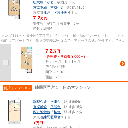
総武線
「
小岩
」駅 徒歩11分
京成本線
「
京成小岩
」駅 徒歩16分
東京都
江戸川区
東小岩
６丁目
7.2
万円
築年数：築9年 ｜募集中：
1室
階数：2階建
まいばすけっと 東小岩6丁目店まで54mです。最上階のアパートです。こちらの
物件はアパートです。駅まで徒歩10分なので、アクセスの良い物件です。できる
だけ早めに不動産情報を集めた...
7.2
万
円
(管理費・共益費 3,000円)
敷：1ヶ月｜礼：1ヶ月
所在階：1階
間取り：1K
面積：20.22㎡
練馬区早宮１丁目のマンション
賃貸｜マンション
副都心線
「
氷川台
」駅 徒歩9分
有楽町線
「
平和台
」駅 徒歩16分
西武池袋線
「
桜台
」駅 徒歩19分
東京都
練馬区
早宮
１丁目
7
万円
築年数：築42年 ｜募集中：
1室