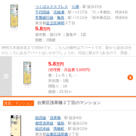
つくばエクスプレス
「
八潮
」駅 徒歩15分
千代田線
「
北綾瀬
」駅 バス17分 「六ッ木都住」 停歩4分
常磐緩行線
「
亀有
」駅 バス11分 「桜木橋北詰」 停歩6分
東京都
足立区
神明
３丁目
5.8
万円
築年数：築21年 ｜募集中：
1室
階数：2階建
神明六木遊歩道まで390mです。こちらの物件はアパートです。駅から徒歩15分
のところにあるアパートはいかがでしょうか。付近に駅が2つあるので、用途や
行き先によって経路を選べる物件...
5.8
万
円
(管理費・共益費 3,000円)
敷：1ヶ月｜礼：-
所在階：1階
間取り：1K
面積：23.52㎡
台東区浅草橋２丁目のマンション
賃貸｜マンション
総武線
「
浅草橋
」駅 徒歩4分
都営浅草線
「
蔵前
」駅 徒歩12分
総武本線
「
馬喰町
」駅 徒歩12分
東京都
台東区
浅草橋
２丁目