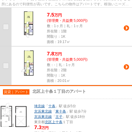
所にあるので利便性が高いです。こちらの物件はアパートです。根強いニーズを
誇る駅近の物件となり、徒歩9...
7.5
万
円
(管理費・共益費 5,000円)
敷：1ヶ月｜礼：1ヶ月
所在階：1階
間取り：1K
面積：19.17㎡
7.8
万
円
(管理費・共益費 5,000円)
敷：-｜礼：1ヶ月
所在階：2階
間取り：1K
面積：20.01㎡
北区上十条１丁目のアパート
賃貸｜アパート
埼京線
「
十条
」駅 徒歩5分
京浜東北線
「
東十条
」駅 徒歩7分
京浜東北線
「
王子
」駅 徒歩18分
東京都
北区
上十条
１丁目
7.3
万円