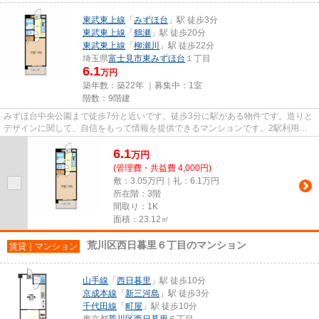
東武東上線
「
みずほ台
」駅 徒歩3分
東武東上線
「
鶴瀬
」駅 徒歩20分
東武東上線
「
柳瀬川
」駅 徒歩22分
埼玉県
富士見市
東みずほ台
１丁目
6.1
万円
築年数：築22年 ｜募集中：
1室
階数：9階建
みずほ台中央公園まで徒歩7分と近いです。徒歩3分に駅がある物件です。造りと
デザインに関して、自信をもって情報を提供できるマンションです。2駅利用可
能な物件なので、用途や行き先...
6.1
万
円
(管理費・共益費 4,000円)
敷：3.05万円｜礼：6.1万円
所在階：3階
間取り：1K
面積：23.12㎡
荒川区西日暮里６丁目のマンション
賃貸｜マンション
山手線
「
西日暮里
」駅 徒歩10分
京成本線
「
新三河島
」駅 徒歩3分
千代田線
「
町屋
」駅 徒歩10分
東京都
荒川区
西日暮里
６丁目