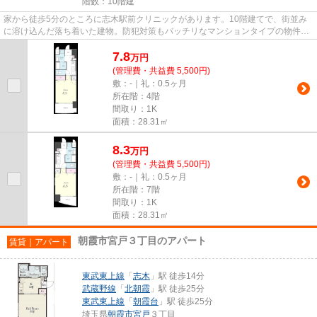
階数：10階建
家から徒歩5分のところに志木駅前クリニックがあります。10階建てで、街並み
に溶け込んだ落ち着いた建物。防犯対策もバッチリなマンションタイプの物件で
す。こちらの物件にはエレベー...
7.8
万
円
(管理費・共益費 5,500円)
敷：-｜礼：0.5ヶ月
所在階：4階
間取り：1K
面積：28.31㎡
8.3
万
円
(管理費・共益費 5,500円)
敷：-｜礼：0.5ヶ月
所在階：7階
間取り：1K
面積：28.31㎡
朝霞市宮戸３丁目のアパート
賃貸｜アパート
東武東上線
「
志木
」駅 徒歩14分
武蔵野線
「
北朝霞
」駅 徒歩25分
東武東上線
「
朝霞台
」駅 徒歩25分
埼玉県
朝霞市
宮戸
３丁目