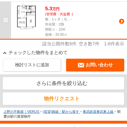
ご連絡下さい。お客様のご希...
5.3
万
円
(管理費・共益費 -)
敷：1ヶ月｜礼：-
所在階：2階
間取り：2DK
面積：35.90㎡
該当公開件数
6
件 空き数
7
件
1-6
件表示
チェックした物件をまとめて
検討リストに追加
お問い合わせ
さらに条件を絞り込む
物件リクエスト
上野の不動産｜VERUS
>
(賃貸)路線・駅から探す
>
東武鉄道東武東上線
>
朝
霞台駅の賃貸物件