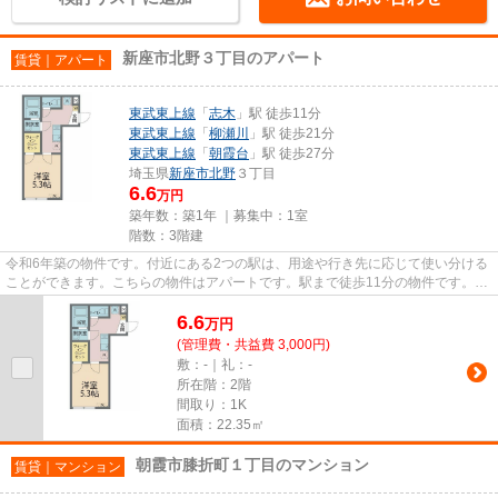
新座市北野３丁目のアパート
賃貸｜アパート
東武東上線
「
志木
」駅 徒歩11分
東武東上線
「
柳瀬川
」駅 徒歩21分
東武東上線
「
朝霞台
」駅 徒歩27分
埼玉県
新座市
北野
３丁目
6.6
万円
築年数：築1年 ｜募集中：
1室
階数：3階建
令和6年築の物件です。付近にある2つの駅は、用途や行き先に応じて使い分ける
ことができます。こちらの物件はアパートです。駅まで徒歩11分の物件です。実
際に物件をご覧になりたいお...
6.6
万
円
(管理費・共益費 3,000円)
敷：-｜礼：-
所在階：2階
間取り：1K
面積：22.35㎡
朝霞市膝折町１丁目のマンション
賃貸｜マンション