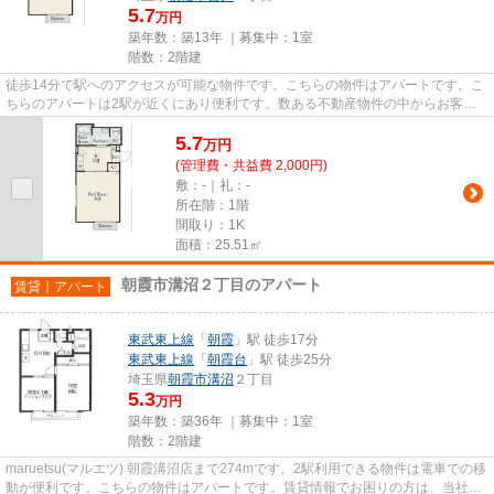
5.7
万円
築年数：築13年 ｜募集中：
1室
階数：2階建
徒歩14分で駅へのアクセスが可能な物件です。こちらの物件はアパートです。こ
ちらのアパートは2駅が近くにあり便利です。数ある不動産物件の中からお客様
の求めの条件に合った物件をお...
5.7
万
円
(管理費・共益費 2,000円)
敷：-｜礼：-
所在階：1階
間取り：1K
面積：25.51㎡
朝霞市溝沼２丁目のアパート
賃貸｜アパート
東武東上線
「
朝霞
」駅 徒歩17分
東武東上線
「
朝霞台
」駅 徒歩25分
埼玉県
朝霞市
溝沼
２丁目
5.3
万円
築年数：築36年 ｜募集中：
1室
階数：2階建
maruetsu(マルエツ) 朝霞溝沼店まで274mです。2駅利用できる物件は電車での移
動が便利です。こちらの物件はアパートです。賃貸情報でお困りの方は、当社に