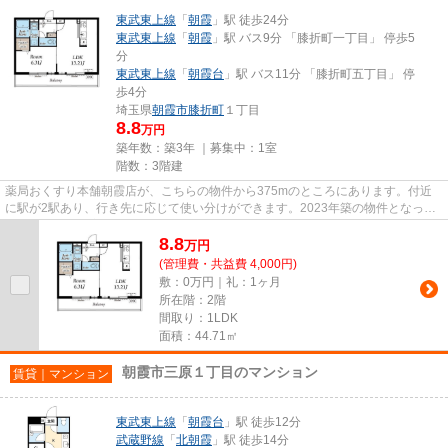
東武東上線
「
朝霞
」駅 徒歩24分
東武東上線
「
朝霞
」駅 バス9分 「膝折町一丁目」 停歩5
分
東武東上線
「
朝霞台
」駅 バス11分 「膝折町五丁目」 停
歩4分
埼玉県
朝霞市
膝折町
１丁目
8.8
万円
築年数：築3年 ｜募集中：
1室
階数：3階建
薬局おくすり本舗朝霞店が、こちらの物件から375mのところにあります。付近
に駅が2駅あり、行き先に応じて使い分けができます。2023年築の物件となって
おり、きれいな室内が魅力となっ...
8.8
万
円
(管理費・共益費 4,000円)
敷：0万円｜礼：1ヶ月
所在階：2階
間取り：1LDK
面積：44.71㎡
朝霞市三原１丁目のマンション
賃貸｜マンション
東武東上線
「
朝霞台
」駅 徒歩12分
武蔵野線
「
北朝霞
」駅 徒歩14分