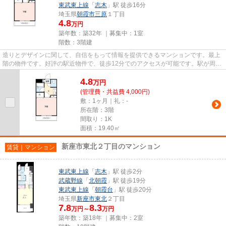
東武東上線
「
志木
」駅 徒歩16分
埼玉県
朝霞市
三原
１丁目
4.8
万円
築年数：築32年 ｜募集中：
1室
階数：3階建
造りとデザインに関して、自信をもって情報を提供できるマンションです。最上
階の物件です。好評の駅近物件で、徒歩12分でのアクセスが可能です。駅が周辺
に2つあるので行動範囲が広が...
4.8
万
円
(管理費・共益費 4,000円)
敷：1ヶ月｜礼：-
所在階：3階
間取り：1K
面積：19.40㎡
新座市東北２丁目のマンション
賃貸｜マンション
東武東上線
「
志木
」駅 徒歩2分
武蔵野線
「
北朝霞
」駅 徒歩19分
東武東上線
「
朝霞台
」駅 徒歩20分
埼玉県
新座市
東北
２丁目
7.8
8.3
万円～
万円
築年数：築18年 ｜募集中：
2室