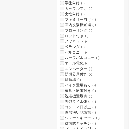
学生向け
(-)
カップル向け
(-)
女性向け
(-)
ファミリー向け
(-)
室内洗濯機置場
(-)
フローリング
(-)
ロフト付き
(-)
メゾネット
(-)
ベランダ
(-)
バルコニー
(-)
ルーフバルコニー
(-)
オール電化
(-)
エレベーター
(-)
照明器具付き
(-)
駐輪場
(-)
バイク置場あり
(-)
家具・家電付き
(-)
洗濯機置場有
(-)
外観タイル張り
(-)
コンロ２口以上
(-)
食器洗い乾燥機
(-)
システムキッチン
(-)
対面式キッチン
(-)
バス・トイレ別