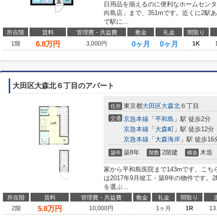
日用品を揃えるのに便利なホームセンタ
向島店」まで、351mです。近くに2駅
で駅に...
所在階
賃料
管理費・共益費
敷金
礼金
間取り
6.8
万円
0ヶ月
0ヶ月
1階
3,000円
1K
大田区大森北６丁目のアパート
東京都
大田区
大森北
６丁目
住所
交通
京急本線
「
平和島
」駅 徒歩2分
京急本線
「
大森町
」駅 徒歩12分
京急本線
「
大森海岸
」駅 徒歩16
築8年
2階建
木造
築年
階数
構造
家から平和島医院まで143mです。こ
は2017年9月竣工・築8年の物件です
を選ぶ...
所在階
賃料
管理費・共益費
敷金
礼金
間取り
5.8
万円
2階
10,000円
1ヶ月
1R
13