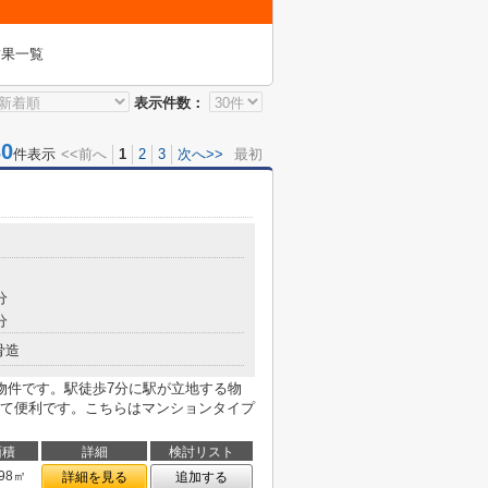
結果一覧
表示件数：
0
件表示
<<前へ
1
2
3
次へ>>
最初
分
分
骨造
物件です。駅徒歩7分に駅が立地する物
て便利です。こちらはマンションタイプ
面積
詳細
検討リスト
.98㎡
詳細を見る
追加する