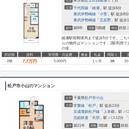
東京都
足立区
西綾瀬
１丁目
住所
交通
千代田線
「
綾瀬
」駅 徒歩6分
東武伊勢崎線
「
小菅
」駅 徒歩8分
東武伊勢崎線
「
五反野
」駅 徒歩1
築9年
5階建
鉄筋
築年
階数
構造
綾瀬駅前郵便局まで徒歩5分です。こち
らの物件はマンションです。2駅利用で
の使...
所在階
賃料
管理費・共益費
敷金
礼金
間取り
7.7
万円
2階
5,000円
1ヶ月
1K
20
松戸市小山のマンション
千葉県
松戸市
小山
住所
交通
常磐線
「
松戸
」駅 徒歩13分
京成電鉄松戸線
「
上本郷
」駅 バ
北総鉄道
「
矢切
」駅 バス12分 
築21年
3階建
鉄筋
築年
階数
構造