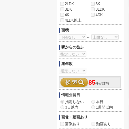
2LDK
3K
3DK
3LDK
4K
4DK
4LDK以上
面積
～
駅からの徒歩
築年数
85
件が該当
情報公開日
指定しない
本日
3日以内
1週間以内
画像・動画あり
画像あり
動画あり