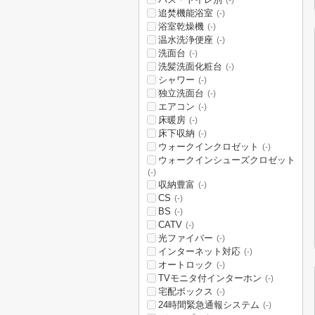
(-)
追焚機能浴室
(-)
浴室乾燥機
(-)
温水洗浄便座
(-)
洗面台
(-)
洗髪洗面化粧台
(-)
シャワー
(-)
独立洗面台
(-)
エアコン
(-)
床暖房
(-)
床下収納
(-)
ウォークインクロゼット
(-)
ウォークインシューズクロゼット
(-)
収納豊富
(-)
CS
(-)
BS
(-)
CATV
(-)
光ファイバー
(-)
インターネット対応
(-)
オートロック
(-)
TVモニタ付インターホン
(-)
宅配ボックス
(-)
24時間緊急通報システム
(-)