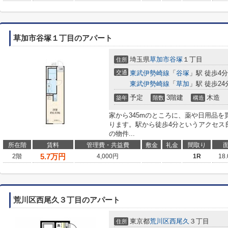
草加市谷塚１丁目のアパート
埼玉県
草加市
谷塚
１丁目
住所
交通
東武伊勢崎線
「
谷塚
」駅 徒歩4分
東武伊勢崎線
「
草加
」駅 徒歩24
予定
3階建
木造
築年
階数
構造
家から345mのところに、薬や日用品
ります。駅から徒歩4分というアクセス
の物件...
所在階
賃料
管理費・共益費
敷金
礼金
間取り
5.7
万円
2階
4,000円
1R
18
荒川区西尾久３丁目のアパート
東京都
荒川区
西尾久
３丁目
住所