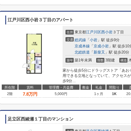
江戸川区西小岩３丁目のアパート
東京都
江戸川区
西小岩
３丁目
住所
交通
総武線
「
小岩
」駅 徒歩9分
京成本線
「
京成小岩
」駅 徒歩10
北総鉄道
「
新柴又
」駅 徒歩20分
築1年未満
3階建
築年
階数
構造
家から徒歩5分にドラッグストア「あお
用できる立地となっていて、アクセスが
歩9分...
所在階
賃料
管理費・共益費
敷金
礼金
間取り
7.8
万円
2階
5,000円
1ヶ月
1K
20
足立区西綾瀬１丁目のマンション