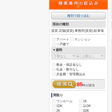
種別で絞り込む
現在の種別
賃貸,店舗(賃貸),事務所(賃貸),駐車場
アパート
マンション
一戸建て
▼賃料
～
敷金・保証金なし
礼金・敷引なし
共益費・管理費込み
85
件が該当
間取り
ワンルーム
1K
1DK
1LDK
2K
2DK