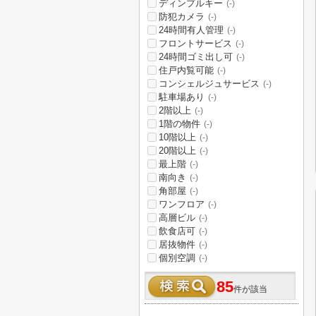
ディンプルキー
(-)
防犯カメラ
(-)
24時間有人管理
(-)
フロントサービス
(-)
24時間ゴミ出し可
(-)
住戸内覧可能
(-)
コンシェルジュサービス
(-)
駐車場あり
(-)
2階以上
(-)
1階の物件
(-)
10階以上
(-)
20階以上
(-)
最上階
(-)
南向き
(-)
角部屋
(-)
ワンフロア
(-)
高層ビル
(-)
飲食店可
(-)
居抜物件
(-)
個別空調
(-)
85
件が該当