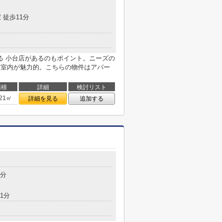
 徒歩11分
る 小台店があるのもポイント。ニーズの
な室内が魅力的。こちらの物件はアパー
面積
詳細
検討リスト
.21㎡
詳細を見る
追加する
5分
1分