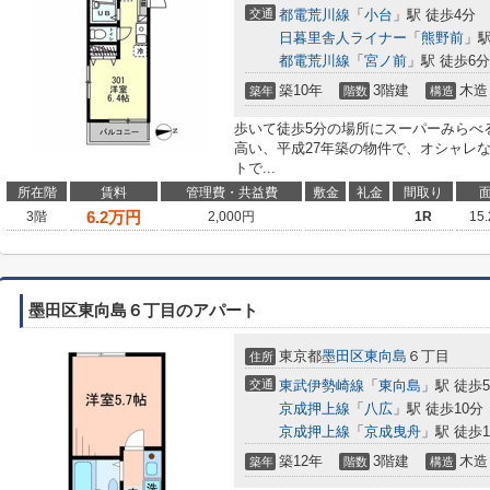
交通
都電荒川線
「
小台
」駅 徒歩4分
日暮里舎人ライナー
「
熊野前
」駅
都電荒川線
「
宮ノ前
」駅 徒歩6分
築10年
3階建
木造
築年
階数
構造
歩いて徒歩5分の場所にスーパーみらべ
高い、平成27年築の物件で、オシャレ
トで...
所在階
賃料
管理費・共益費
敷金
礼金
間取り
6.2
万円
3階
2,000円
1R
15
墨田区東向島６丁目のアパート
東京都
墨田区
東向島
６丁目
住所
交通
東武伊勢崎線
「
東向島
」駅 徒歩
京成押上線
「
八広
」駅 徒歩10分
京成押上線
「
京成曳舟
」駅 徒歩1
築12年
3階建
木造
築年
階数
構造