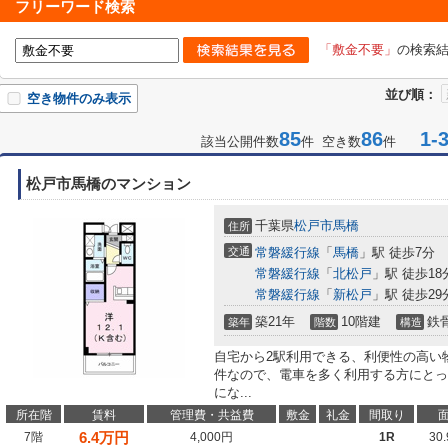
フリーワード検索
「敷金不要」
の検索
並び順：
空き物件のみ表示
85
86
1-3
該当公開件数
件 空き数
件
松戸市馬橋のマンション
千葉県
松戸市
馬橋
住所
交通
常磐緩行線
「
馬橋
」駅 徒歩7分
常磐緩行線
「
北松戸
」駅 徒歩18
常磐緩行線
「
新松戸
」駅 徒歩29
築21年
10階建
鉄
築年
階数
構造
自宅から2駅利用できる、利便性の高い
件なので、電車を多く利用する方にとっ
にな...
所在階
賃料
管理費・共益費
敷金
礼金
間取り
6.4
万円
7階
4,000円
1R
30