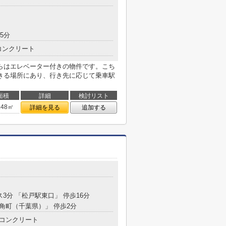
5分
コンクリート
らはエレベーター付きの物件です。こち
きる場所にあり、行き先に応じて乗車駅
面積
詳細
検討リスト
.48㎡
詳細を見る
追加する
ス3分 「松戸駅東口」 停歩16分
「角町（千葉県）」 停歩2分
コンクリート