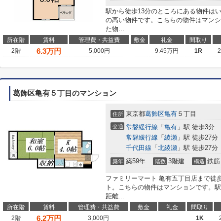
駅から徒歩13分のところにある物件は
の高い物件です。こちらの物件はマンシ
た物...
所在階
賃料
管理費・共益費
敷金
礼金
間取り
6.3
万円
2階
5,000円
9.45万円
1R
葛飾区亀有５丁目のマンション
東京都
葛飾区
亀有
５丁目
住所
交通
常磐緩行線
「
亀有
」駅 徒歩3分
常磐緩行線
「
綾瀬
」駅 徒歩27分
千代田線
「
北綾瀬
」駅 徒歩27分
築59年
3階建
鉄筋
築年
階数
構造
ファミリーマート 亀有五丁目店まで徒
ト。こちらの物件はマンションです。駅
距離...
所在階
賃料
管理費・共益費
敷金
礼金
間取り
6.2
万円
2階
3,000円
1K