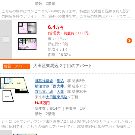
階数：2階建
こちらの物件はコンビニまで249mにあります。特徴的な外観と洗練された設計
の内装を持つデザイナーズ。築4年の物件です。こちらの物件はアパートです。
当社は荒川区にある千代田線町屋...
6.4
万
円
(管理費・共益費 3,000円)
敷：-｜礼：-
所在階：2階
間取り：1R
面積：16.32㎡
大田区東馬込２丁目のアパート
賃貸｜アパート
都営浅草線
「
馬込
」駅 徒歩8分
横須賀線
「
西大井
」駅 徒歩15分
京浜東北線
「
大森
」駅 徒歩20分
東京都
大田区
東馬込
２丁目
6.3
万円
築年数：築14年 ｜募集中：
1室
階数：2階建
近くにはセブンイレブン 大田区東馬込2丁目店(徒歩5分)がありちょっとした買い
物に便利です。こちらの物件はアパートです。駅徒歩8分に駅が立地する物件な
ので、電車を多く利用する方...