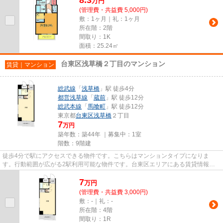
万
円
(管理費・共益費 5,000円)
敷：1ヶ月｜礼：1ヶ月
所在階：2階
間取り：1K
面積：25.24㎡
台東区浅草橋２丁目のマンション
賃貸｜マンション
総武線
「
浅草橋
」駅 徒歩4分
都営浅草線
「
蔵前
」駅 徒歩12分
総武本線
「
馬喰町
」駅 徒歩12分
東京都
台東区
浅草橋
２丁目
7
万円
築年数：築44年 ｜募集中：
1室
階数：9階建
徒歩4分で駅にアクセスできる物件です。こちらはマンションタイプになりま
す。行動範囲が広がる2駅利用可能な物件です。台東区エリアにある賃貸情報の
ことなら、地域に密着した当社へ...
7
万
円
(管理費・共益費 3,000円)
敷：-｜礼：-
所在階：4階
間取り：1R