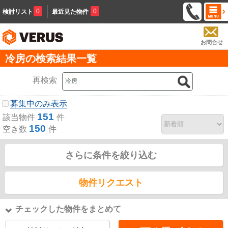
0
0
検討リスト
最近見た物件
お問合せ
冷房の検索結果一覧
再検索
募集中のみ表示
151
該当物件
件
150
空き数
件
さらに条件を絞り込む
物件リクエスト
チェックした物件をまとめて