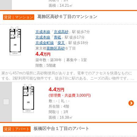
面積：14.21㎡
葛飾区高砂６丁目のマンション
賃貸｜マンション
京成本線
「
京成高砂
」駅 徒歩7分
京成本線
「
青砥
」駅 徒歩17分
京成金町線
「
柴又
」駅 徒歩18分
東京都
葛飾区
高砂
６丁目
4.4
万円
築年数：築38年 ｜募集中：
1室
階数：5階建
家から457mの場所に高砂郵便局があります。電車でのアクセスを快適なものに
する、2駅利用可能な物件です。徒歩7分に駅のある、ニーズの高い物件です。こ
ちらの物件はマンションです。...
4.4
万
円
(管理費・共益費 3,000円)
敷：-｜礼：-
所在階：4階
間取り：1R
面積：16.38㎡
板橋区中台１丁目のアパート
賃貸｜アパート