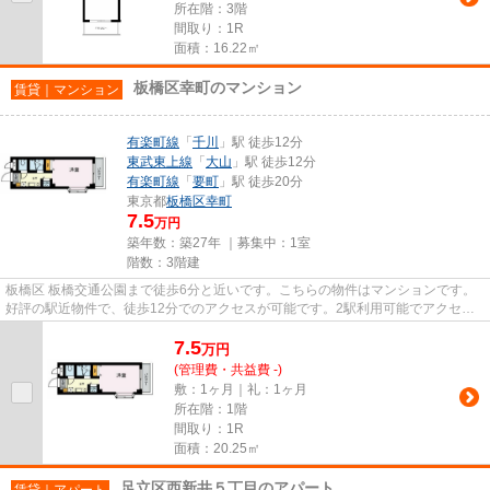
所在階：3階
間取り：1R
面積：16.22㎡
板橋区幸町のマンション
賃貸｜マンション
有楽町線
「
千川
」駅 徒歩12分
東武東上線
「
大山
」駅 徒歩12分
有楽町線
「
要町
」駅 徒歩20分
東京都
板橋区
幸町
7.5
万円
築年数：築27年 ｜募集中：
1室
階数：3階建
板橋区 板橋交通公園まで徒歩6分と近いです。こちらの物件はマンションです。
好評の駅近物件で、徒歩12分でのアクセスが可能です。2駅利用可能でアクセス
の良い物件です。物件の種類や...
7.5
万
円
(管理費・共益費 -)
敷：1ヶ月｜礼：1ヶ月
所在階：1階
間取り：1R
面積：20.25㎡
足立区西新井５丁目のアパート
賃貸｜アパート