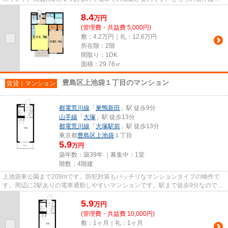
パートです。最上階の物件で...
8.4
万
円
(管理費・共益費 5,000円)
敷：4.2万円｜礼：12.6万円
所在階：2階
間取り：1DK
面積：29.76㎡
豊島区上池袋１丁目のマンション
賃貸｜マンション
都電荒川線
「
巣鴨新田
」駅 徒歩9分
山手線
「
大塚
」駅 徒歩13分
都電荒川線
「
大塚駅前
」駅 徒歩13分
東京都
豊島区
上池袋
１丁目
5.9
万円
築年数：築39年 ｜募集中：
1室
階数：4階建
上池袋東公園まで209mです。防犯対策もバッチリなマンションタイプの物件で
す。周辺に2駅ありの電車通勤しやすいマンションです。駅まで徒歩9分なので、
アクセスの良い物件です。でき...
5.9
万
円
(管理費・共益費 10,000円)
敷：1ヶ月｜礼：1ヶ月