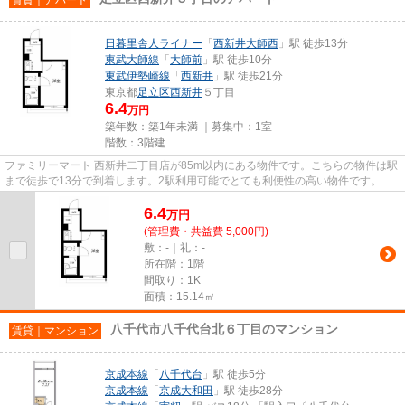
日暮里舎人ライナー
「
西新井大師西
」駅 徒歩13分
東武大師線
「
大師前
」駅 徒歩10分
東武伊勢崎線
「
西新井
」駅 徒歩21分
東京都
足立区
西新井
５丁目
6.4
万円
築年数：築1年未満 ｜募集中：
1室
階数：3階建
ファミリーマート 西新井二丁目店が85m以内にある物件です。こちらの物件は駅
まで徒歩で13分で到着します。2駅利用可能でとても利便性の高い物件です。こ
ちらの物件はアパートです。あ...
6.4
万
円
(管理費・共益費 5,000円)
敷：-｜礼：-
所在階：1階
間取り：1K
面積：15.14㎡
八千代市八千代台北６丁目のマンション
賃貸｜マンション
京成本線
「
八千代台
」駅 徒歩5分
京成本線
「
京成大和田
」駅 徒歩28分