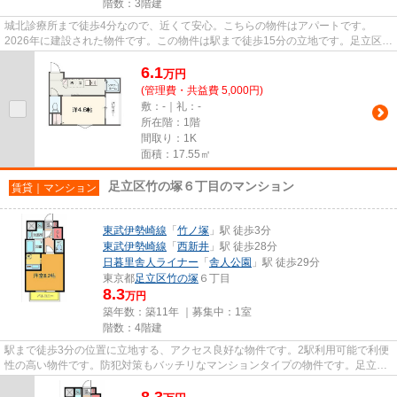
階数：3階建
城北診療所まで徒歩4分なので、近くて安心。こちらの物件はアパートです。
2026年に建設された物件です。この物件は駅まで徒歩15分の立地です。足立区エ
リアにある賃貸情報のことなら、...
6.1
万
円
(管理費・共益費 5,000円)
敷：-｜礼：-
所在階：1階
間取り：1K
面積：17.55㎡
足立区竹の塚６丁目のマンション
賃貸｜マンション
東武伊勢崎線
「
竹ノ塚
」駅 徒歩3分
東武伊勢崎線
「
西新井
」駅 徒歩28分
日暮里舎人ライナー
「
舎人公園
」駅 徒歩29分
東京都
足立区
竹の塚
６丁目
8.3
万円
築年数：築11年 ｜募集中：
1室
階数：4階建
駅まで徒歩3分の位置に立地する、アクセス良好な物件です。2駅利用可能で利便
性の高い物件です。防犯対策もバッチリなマンションタイプの物件です。足立区
エリアと東武伊勢崎線竹ノ塚...
8.3