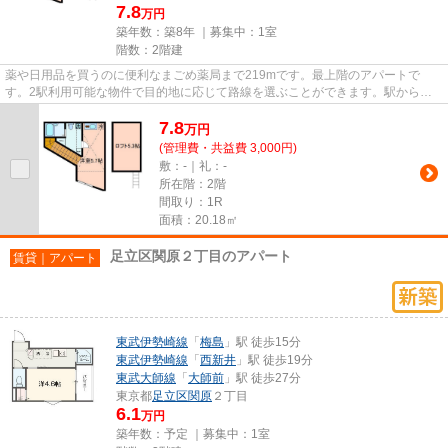
7.8
万円
築年数：築8年 ｜募集中：
1室
階数：2階建
薬や日用品を買うのに便利なまごめ薬局まで219mです。最上階のアパートで
す。2駅利用可能な物件で目的地に応じて路線を選ぶことができます。駅から徒
歩6分の物件で、アクセス良好です...
7.8
万
円
(管理費・共益費 3,000円)
敷：-｜礼：-
所在階：2階
間取り：1R
面積：20.18㎡
足立区関原２丁目のアパート
賃貸｜アパート
東武伊勢崎線
「
梅島
」駅 徒歩15分
東武伊勢崎線
「
西新井
」駅 徒歩19分
東武大師線
「
大師前
」駅 徒歩27分
東京都
足立区
関原
２丁目
6.1
万円
築年数：予定 ｜募集中：
1室