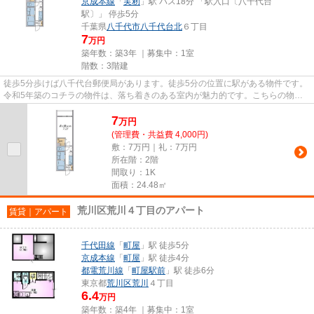
京成本線
「
実籾
」駅 バス18分 「駅入口〔八千代台
駅〕」 停歩5分
千葉県
八千代市
八千代台北
６丁目
7
万円
築年数：築3年 ｜募集中：
1室
階数：3階建
徒歩5分歩けば八千代台郵便局があります。徒歩5分の位置に駅がある物件です。
令和5年築のコチラの物件は、落ち着きのある室内が魅力的です。こちらの物件
はマンションです。八千代市エ...
7
万
円
(管理費・共益費 4,000円)
敷：7万円｜礼：7万円
所在階：2階
間取り：1K
面積：24.48㎡
荒川区荒川４丁目のアパート
賃貸｜アパート
千代田線
「
町屋
」駅 徒歩5分
京成本線
「
町屋
」駅 徒歩4分
都電荒川線
「
町屋駅前
」駅 徒歩6分
東京都
荒川区
荒川
４丁目
6.4
万円
築年数：築4年 ｜募集中：
1室