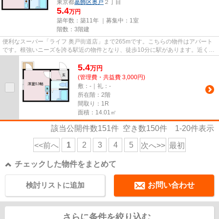
東京都
葛飾区
奥戸
２丁目
5.4
万円
築年数：築11年 ｜募集中：
1室
階数：3階建
便利なスーパー「ライフ 奥戸街道店」まで265mです。こちらの物件はアパート
です。根強いニーズを誇る駅近の物件となり、徒歩10分に駅があります。近くに
駅が2つあるため、用途や行き...
5.4
万
円
(管理費・共益費 3,000円)
敷：-｜礼：-
所在階：2階
間取り：1R
面積：14.01㎡
該当公開件数
151
件 空き数
150
件
1-20
件表示
1
2
3
4
5
<<前へ
次へ>>
最初
チェックした物件をまとめて
検討リストに追加
お問い合わせ
さらに条件を絞り込む