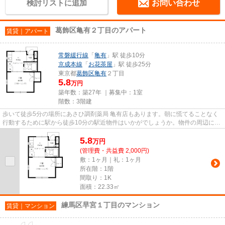
検討リストに追加
お問い合わせ
葛飾区亀有２丁目のアパート
賃貸｜アパート
常磐緩行線
「
亀有
」駅 徒歩10分
京成本線
「
お花茶屋
」駅 徒歩25分
東京都
葛飾区
亀有
２丁目
5.8
万円
築年数：築27年 ｜募集中：
1室
階数：3階建
歩いて徒歩5分の場所にあさひ調剤薬局 亀有店もあります。朝に慌てることなく
行動するために駅から徒歩10分の駅近物件はいかがでしょうか。物件の周辺に駅
が2つあり、よく電車を利用す...
5.8
万
円
(管理費・共益費 2,000円)
敷：1ヶ月｜礼：1ヶ月
所在階：1階
間取り：1K
面積：22.33㎡
練馬区早宮１丁目のマンション
賃貸｜マンション