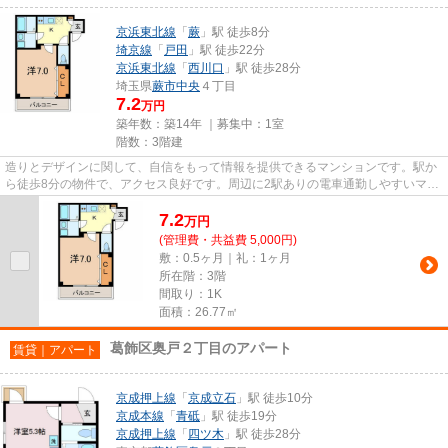
京浜東北線
「
蕨
」駅 徒歩8分
埼京線
「
戸田
」駅 徒歩22分
京浜東北線
「
西川口
」駅 徒歩28分
埼玉県
蕨市
中央
４丁目
7.2
万円
築年数：築14年 ｜募集中：
1室
階数：3階建
造りとデザインに関して、自信をもって情報を提供できるマンションです。駅か
ら徒歩8分の物件で、アクセス良好です。周辺に2駅ありの電車通勤しやすいマン
ションです。物件をお探しな...
7.2
万
円
(管理費・共益費 5,000円)
敷：0.5ヶ月｜礼：1ヶ月
所在階：3階
間取り：1K
面積：26.77㎡
葛飾区奥戸２丁目のアパート
賃貸｜アパート
京成押上線
「
京成立石
」駅 徒歩10分
京成本線
「
青砥
」駅 徒歩19分
京成押上線
「
四ツ木
」駅 徒歩28分