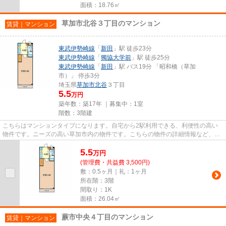
面積：18.76㎡
草加市北谷３丁目のマンション
賃貸｜マンション
東武伊勢崎線
「
新田
」駅 徒歩23分
東武伊勢崎線
「
獨協大学前
」駅 徒歩25分
東武伊勢崎線
「
新田
」駅 バス19分 「昭和橋（草加
市）」 停歩3分
埼玉県
草加市
北谷
３丁目
5.5
万円
築年数：築17年 ｜募集中：
1室
階数：3階建
こちらはマンションタイプになります。自宅から2駅利用できる、利便性の高い
物件です。ニーズの高い草加市内の物件です。こちらの物件の詳細情報など、気
になる点がございましたら、お...
5.5
万
円
(管理費・共益費 3,500円)
敷：0.5ヶ月｜礼：1ヶ月
所在階：3階
間取り：1K
面積：26.04㎡
蕨市中央４丁目のマンション
賃貸｜マンション