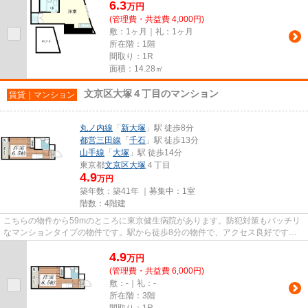
6.3
万
円
(管理費・共益費 4,000円)
敷：1ヶ月｜礼：1ヶ月
所在階：1階
間取り：1R
面積：14.28㎡
文京区大塚４丁目のマンション
賃貸｜マンション
丸ノ内線
「
新大塚
」駅 徒歩8分
都営三田線
「
千石
」駅 徒歩13分
山手線
「
大塚
」駅 徒歩14分
東京都
文京区
大塚
４丁目
4.9
万円
築年数：築41年 ｜募集中：
1室
階数：4階建
こちらの物件から59mのところに東京健生病院があります。防犯対策もバッチリ
なマンションタイプの物件です。駅から徒歩8分の物件で、アクセス良好です。2
駅利用可能な利便性の高いマン...
4.9
万
円
(管理費・共益費 6,000円)
敷：-｜礼：-
所在階：3階
間取り：1R