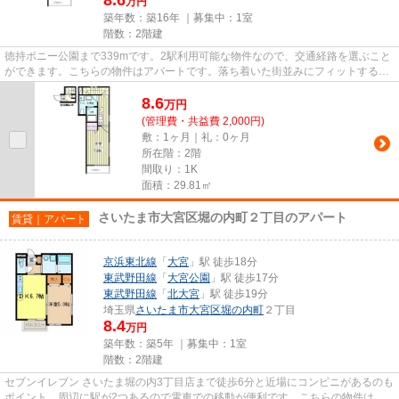
万円
築年数：築16年 ｜募集中：
1室
階数：2階建
徳持ポニー公園まで339mです。2駅利用可能な物件なので、交通経路を選ぶこと
ができます。こちらの物件はアパートです。落ち着いた街並みにフィットする外
観タイルのアパート。できるだ...
8.6
万
円
(管理費・共益費 2,000円)
敷：1ヶ月｜礼：0ヶ月
所在階：2階
間取り：1K
面積：29.81㎡
さいたま市大宮区堀の内町２丁目のアパート
賃貸｜アパート
京浜東北線
「
大宮
」駅 徒歩18分
東武野田線
「
大宮公園
」駅 徒歩17分
東武野田線
「
北大宮
」駅 徒歩19分
埼玉県
さいたま市大宮区
堀の内町
２丁目
8.4
万円
築年数：築5年 ｜募集中：
1室
階数：2階建
セブンイレブン さいたま堀の内3丁目店まで徒歩6分と近場にコンビニがあるのも
ポイント。周辺に駅が2つあるので電車での移動が便利です。こちらの物件はア