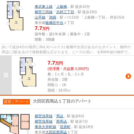
東武東上線
「
上板橋
」駅 徒歩10分
都営三田線
「
志村三丁目
」駅 徒歩19分
山手線
「
池袋
」駅 バス23分 「上板橋一丁目」 停歩15分
東京都
板橋区
中台
１丁目
7.7
万円
築年数：築1年未満 ｜募集中：
1室
階数：3階建
歩いて徒歩4分の場所にBeLX(ベルクス) 板橋中台店があるのもポイント。物件の
周辺に2駅あるので移動範囲も広がります。ニーズの高い、令和8年築の物件で、
オシャレな室内が魅力的。こ...
7.7
万
円
(管理費・共益費 3,000円)
敷：1ヶ月｜礼：1ヶ月
所在階：2階
間取り：1K
面積：18.05㎡
大田区西馬込１丁目のアパート
賃貸｜アパート
都営浅草線
「
馬込
」駅 徒歩6分
都営浅草線
「
西馬込
」駅 徒歩7分
東急大井町線
「
荏原町
」駅 徒歩18分
東京都
大田区
西馬込
１丁目