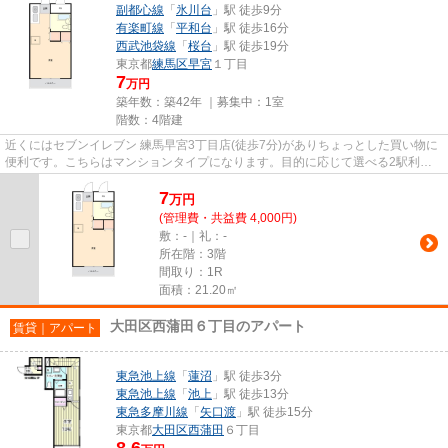
副都心線
「
氷川台
」駅 徒歩9分
有楽町線
「
平和台
」駅 徒歩16分
西武池袋線
「
桜台
」駅 徒歩19分
東京都
練馬区
早宮
１丁目
7
万円
築年数：築42年 ｜募集中：
1室
階数：4階建
近くにはセブンイレブン 練馬早宮3丁目店(徒歩7分)がありちょっとした買い物に
便利です。こちらはマンションタイプになります。目的に応じて選べる2駅利用
可能な物件です。駅徒歩9分に...
7
万
円
(管理費・共益費 4,000円)
敷：-｜礼：-
所在階：3階
間取り：1R
面積：21.20㎡
大田区西蒲田６丁目のアパート
賃貸｜アパート
東急池上線
「
蓮沼
」駅 徒歩3分
東急池上線
「
池上
」駅 徒歩13分
東急多摩川線
「
矢口渡
」駅 徒歩15分
東京都
大田区
西蒲田
６丁目
8.6